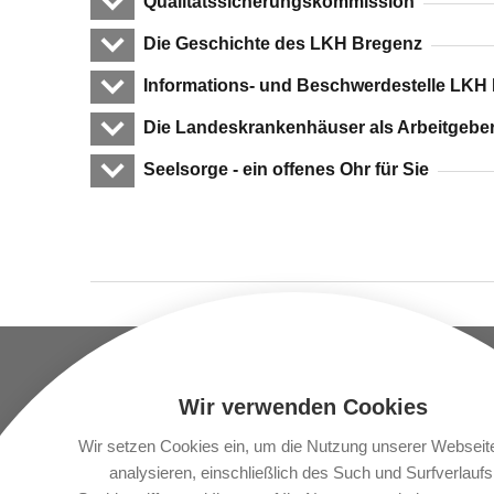
Qualitätssicherungskommission
Die Geschichte des LKH Bregenz
Informations- und Beschwerdestelle LKH
Die Landeskrankenhäuser als Arbeitgebe
Seelsorge - ein offenes Ohr für Sie
UNTERNEHMEN
STANDORT
Wir verwenden Cookies
Vlbg. Krankenhaus-
LKH Fe
Betriebsgesellschaft.m.b.h.
Wir setzen Cookies ein, um die Nutzung unserer Webseit
LKH Br
Carinagasse 41
analysieren, einschließlich des Such und Surfverlaufs