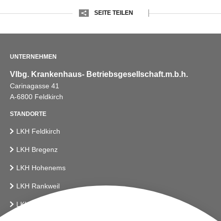
SEITE TEILEN
UNTERNEHMEN
Vlbg. Krankenhaus- Betriebsgesellschaft.m.b.h.
Carinagasse 41
A-6800 Feldkirch
STANDORTE
LKH Feldkirch
LKH Bregenz
LKH Hohenems
LKH Rankweil
LKH Bludenz