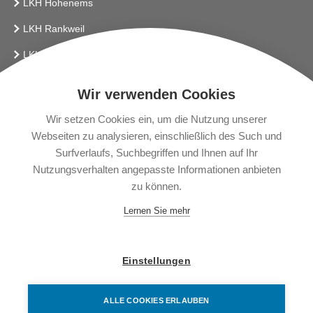
LKH Hohenems
LKH Rankweil
LKH Bludenz
Vlbg. Krankenhaus-Betriebsges.m.b.H.
Wir verwenden Cookies
LINKS
Wir setzen Cookies ein, um die Nutzung unserer
Webseiten zu analysieren, einschließlich des Such und
Presse
Surfverlaufs, Suchbegriffen und Ihnen auf Ihr
Gendering
Nutzungsverhalten angepasste Informationen anbieten
zu können.
News
Lernen Sie mehr
Impressum
Datenschutzerklärung
Einstellungen
Barrierefreiheitserklärung
ALLE COOKIES ERLAUBEN