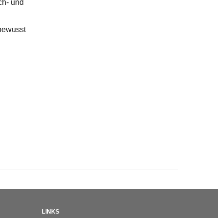
ch- und
sbewusst
LINKS