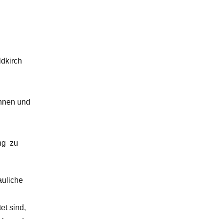
dkirch
innen und
ng zu
auliche
et sind,