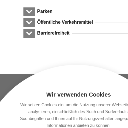
Parken
Öffentliche Verkehrsmittel
Barrierefreiheit
UNTERNEHMEN
STANDORT
Wir verwenden Cookies
Vlbg. Krankenhaus-
LKH Fe
Betriebsgesellschaft.m.b.h.
Wir setzen Cookies ein, um die Nutzung unserer Webseit
LKH Br
Carinagasse 41
analysieren, einschließlich des Such und Surfverlaufs
A-6800 Feldkirch
Suchbegriffen und Ihnen auf Ihr Nutzungsverhalten angep
LKH H
Informationen anbieten zu können.