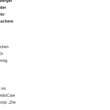
lberger
 der
ehr
raschere
ichen
Dr.
inig.
i im
ardioCare
zip: „Die