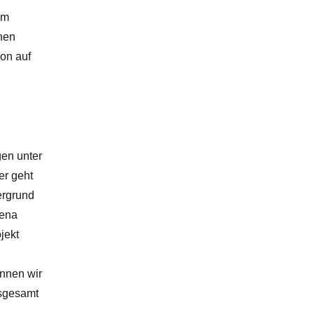
im
nen
on auf
gen unter
er geht
ergrund
ena
jekt
önnen wir
nsgesamt