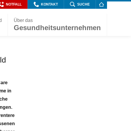
NOTFALL
KONTAKT
SUCHE
d
Über das
Gesundheitsunternehmen
ld
Care
mme in
äche
ungen.
rentere
assenen