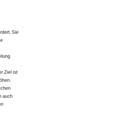
dert. Sie
ge
itung
 Ziel ist
höhen.
lichen
rn auch
en