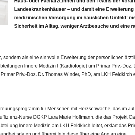
Haus- oder Fachärzt:innen und den Teams der Vorar
Landeskrankenhäuser – und damit eine Erweiterung
medizinischen Versorgung im häuslichen Umfeld: m
Sicherheit im Alltag, weniger Arztbesuche und eine 
z, sondern als eine sinnvolle Erweiterung der persönlichen ärztl
bteilungen Innere Medizin I (Kardiologie) um Primar Priv.-Doz. 
m Primar Priv.-Doz. Dr. Thomas Winder, PhD, am LKH Feldkirch e
Betreuungsprogramm für Menschen mit Herzschwäche, das im Jul
nsuffizienz-Nurse DGKP Lara Marie Hoffmann, die das Projekt C
eilung Innere Medizin am LKH Feldkirch leitet, erklärt das Prin
sundheitsdaten und übermitteln diese über eine App an eine