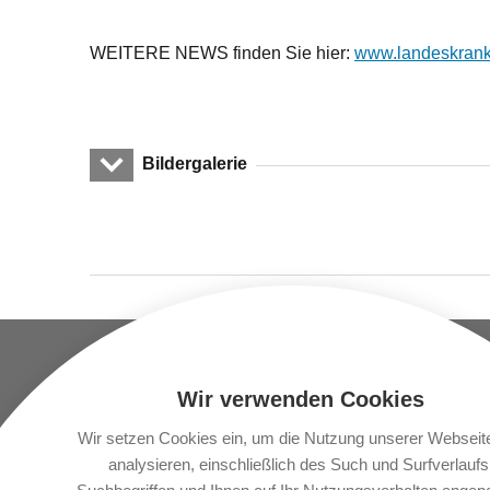
WEITERE NEWS finden Sie hier:
www.landeskrank
Bildergalerie
UNTERNEHMEN
STANDORT
Wir verwenden Cookies
Vlbg. Krankenhaus-
LKH Fe
Betriebsgesellschaft.m.b.h.
Wir setzen Cookies ein, um die Nutzung unserer Webseit
LKH Br
Carinagasse 41
analysieren, einschließlich des Such und Surfverlaufs
A-6800 Feldkirch