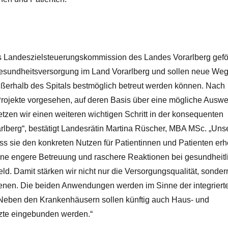
s Landeszielsteuerungskommission des Landes Vorarlberg geför
 Gesundheitsversorgung im Land Vorarlberg und sollen neue We
ßerhalb des Spitals bestmöglich betreut werden können. Nach
 Projekte vorgesehen, auf deren Basis über eine mögliche Auswe
zen wir einen weiteren wichtigen Schritt in der konsequenten
berg“, bestätigt Landesrätin Martina Rüscher, MBA MSc. „Unser
ss sie den konkreten Nutzen für Patientinnen und Patienten er
 eine engere Betreuung und raschere Reaktionen bei gesundheit
d. Damit stärken wir nicht nur die Versorgungsqualität, sonde
ffenen. Die beiden Anwendungen werden im Sinne der integriert
 Neben den Krankenhäusern sollen künftig auch Haus- und
zte eingebunden werden.“