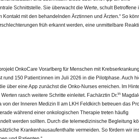
ntrale Schnittstelle. Sie überwacht die Werte, schult Betroffene 
m Kontakt mit den behandelnden Ärztinnen und Ärzten.“ So kön
schlechterungen früh erkannt werden, eine unmittelbare Reakti
otprojekt OnkoCare Vorarlberg für Menschen mit Krebserkrankun
t rund 150 Patient:innen im Juli 2026 in die Pilotphase. Auch hi
ie über eine App zunächst die Onko-Nurses erreichen. Im Hint
in
 Werten rasch weitere Schritte einleitet. Fachärztin Dr.
Magdal
von der Inneren Medizin II am LKH Feldkirch betreuen das Pro
Gerade während einer onkologischen Therapie treten häufig
ndelt werden sollten. Durch die telemedizinische Begleitung k
usätzliche Krankenhausaufenthalte vermeiden. So fördern wir i
nen und Patienten.“