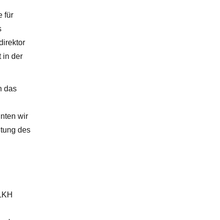
 für
s
irektor
 in der
h das
nten wir
itung des
 LKH