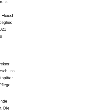
reits
d Fleisch
ndeglied
2021
es
rektor
bschluss
 später
Pflege
ende
n. Die