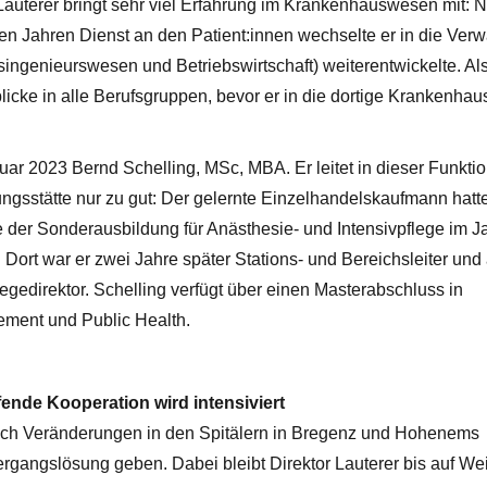
uterer bringt sehr viel Erfahrung im Krankenhauswesen mit: 
 Jahren Dienst an den Patient:innen wechselte er in die Verw
singenieurswesen und Betriebswirtschaft) weiterentwickelte. Al
licke in alle Berufsgruppen, bevor er in die dortige Krankenhau
ar 2023 Bernd Schelling, MSc, MBA. Er leitet in dieser Funktio
gsstätte nur zu gut: Der gelernte Einzelhandelskaufmann hatt
der Sonderausbildung für Anästhesie- und Intensivpflege im J
 Dort war er zwei Jahre später Stations- und Bereichsleiter und
egedirektor. Schelling verfügt über einen Masterabschluss in
ment und Public Health.
nde Kooperation wird intensiviert
ch Veränderungen in den Spitälern in Bregenz und Hohenems
gangslösung geben. Dabei bleibt Direktor Lauterer bis auf Wei