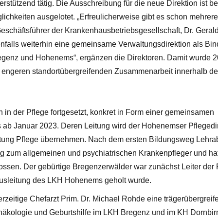
tützend tätig. Die Ausschreibung für die neue Direktion ist be
lichkeiten ausgelotet. „Erfreulicherweise gibt es schon mehrere
 Geschäftsführer der Krankenhausbetriebsgesellschaft, Dr. Geral
denfalls weiterhin eine gemeinsame Verwaltungsdirektion als Bi
genz und Hohenems“, ergänzen die Direktoren. Damit wurde 
ner engeren standortübergreifenden Zusammenarbeit innerhalb d
in der Pflege fortgesetzt, konkret in Form einer gemeinsamen
 ab Januar 2023. Deren Leitung wird der Hohenemser Pflegedi
eitung Pflege übernehmen. Nach dem ersten Bildungsweg Lehra
ung zum allgemeinen und psychiatrischen Krankenpfleger und hat
ssen. Der gebürtige Bregenzerwälder war zunächst Leiter der 
hausleitung des LKH Hohenems geholt wurde.
rzeitige Chefarzt Prim. Dr. Michael Rohde eine trägerübergreif
näkologie und Geburtshilfe im LKH Bregenz und im KH Dornbir