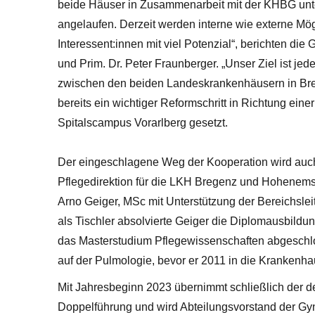
beide Häuser in Zusammenarbeit mit der KHBG unters
angelaufen. Derzeit werden interne wie externe Mög
Interessent:innen mit viel Potenzial“, berichten die
und Prim. Dr. Peter Fraunberger. „Unser Ziel ist je
zwischen den beiden Landeskrankenhäusern in Bre
bereits ein wichtiger Reformschritt in Richtung ei
Spitalscampus Vorarlberg gesetzt.
Der eingeschlagene Weg der Kooperation wird auch 
Pflegedirektion für die LKH Bregenz und Hohenems
Arno Geiger, MSc mit Unterstützung der Bereichsl
als Tischler absolvierte Geiger die Diplomausbild
das Masterstudium Pflegewissenschaften abgeschlo
auf der Pulmologie, bevor er 2011 in die Kranken
Mit Jahresbeginn 2023 übernimmt schließlich der de
Doppelführung und wird Abteilungsvorstand der Gy