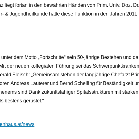
 liegt fortan in den bewährten Händen von Prim. Univ. Doz. Dr
der- & Jugendheilkunde hatte diese Funktion in den Jahren 2011
unter dem Motto „Fortschritte“ sein 50-jährige Bestehen und da
. Mit der neuen kollegialen Führung sei das Schwerpunktkranke
h Gerald Fleisch: „Gemeinsam stehen der langjährige Chefarzt Pri
oren Andreas Lauterer und Bernd Schelling für Beständigkeit un
henems sind Dank zukunftsfähiger Spitalsstrukturen mit starken
s bestens gerüstet.“
enhaus.at/news