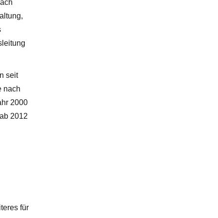
Nach
altung,
s
sleitung
n seit
e nach
ahr 2000
 ab 2012
teres für