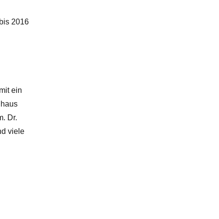
.
 bis 2016
mit ein
nhaus
m. Dr.
d viele