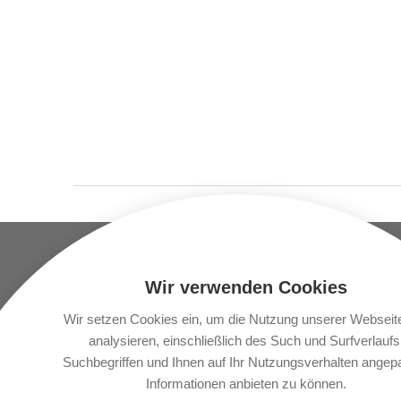
UNTERNEHMEN
STANDORT
Wir verwenden Cookies
Vlbg. Krankenhaus-
LKH Fe
Betriebsgesellschaft.m.b.h.
Wir setzen Cookies ein, um die Nutzung unserer Webseit
LKH Br
Carinagasse 41
analysieren, einschließlich des Such und Surfverlaufs
A-6800 Feldkirch
Suchbegriffen und Ihnen auf Ihr Nutzungsverhalten angep
LKH H
Informationen anbieten zu können.
LKH Ra