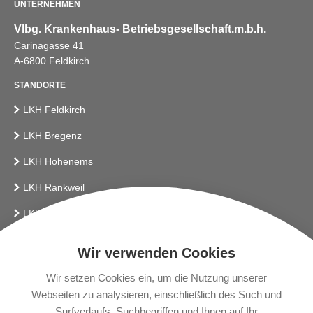
UNTERNEHMEN
Vlbg. Krankenhaus- Betriebsgesellschaft.m.b.h.
Carinagasse 41
A-6800 Feldkirch
STANDORTE
LKH Feldkirch
LKH Bregenz
LKH Hohenems
LKH Rankweil
LKH Bludenz
Vlbg. Krankenhaus-Betriebsges.m.b.H.
Wir verwenden Cookies
LINKS
Wir setzen Cookies ein, um die Nutzung unserer
Webseiten zu analysieren, einschließlich des Such und
Presse
Surfverlaufs, Suchbegriffen und Ihnen auf Ihr