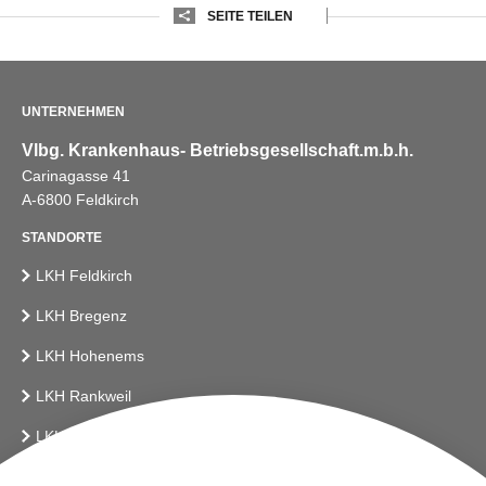
SEITE TEILEN
UNTERNEHMEN
Vlbg. Krankenhaus- Betriebsgesellschaft.m.b.h.
Carinagasse 41
A-6800 Feldkirch
STANDORTE
LKH Feldkirch
LKH Bregenz
LKH Hohenems
LKH Rankweil
LKH Bludenz
Vlbg. Krankenhaus-Betriebsges.m.b.H.